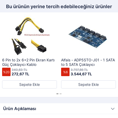
Bu ürünün yerine tercih edebileceğiniz ürünler
6 Pin to 2x 6+2 Pin Ekran Kartı
Alfais - ADP5STO-J01 - 1 SATA
Güç Çoklayıcı Kablo
to 5 SATA Çoklayıcı
340,83 TL
3.797,86 TL
%20
%6
272,67 TL
3.544,67 TL
Sepete Ekle
Sepete Ekle
Ürün Açıklaması