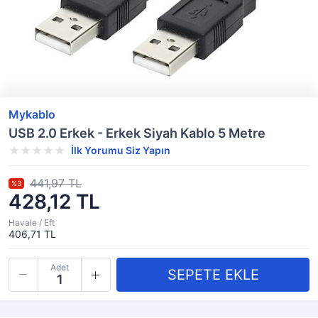
Mykablo
USB 2.0 Erkek - Erkek Siyah Kablo 5 Metre
İlk Yorumu Siz Yapın
441,97 TL
%3
428,12 TL
Havale / Eft
406,71 TL
Adet