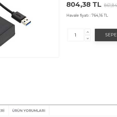
804,38 TL
861,84
Havale fiyatı :
764,16 TL
ERI
ÜRÜN YORUMLARI