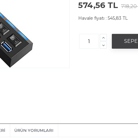
574,56 TL
718,20
Havale fiyatı :
545,83 TL
ERI
ÜRÜN YORUMLARI