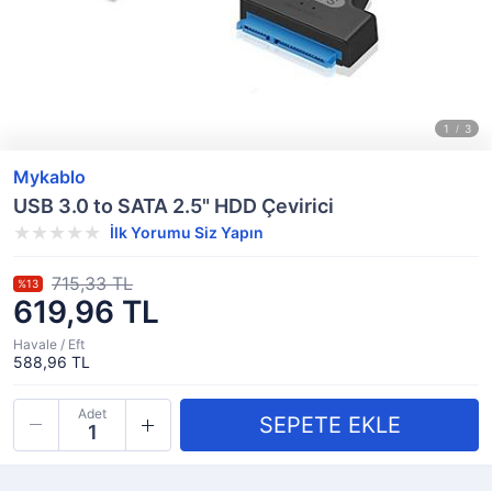
Mykablo
USB 3.0 to SATA 2.5" HDD Çevirici
İlk Yorumu Siz Yapın
715,33 TL
%13
619,96 TL
Havale / Eft
588,96 TL
Adet