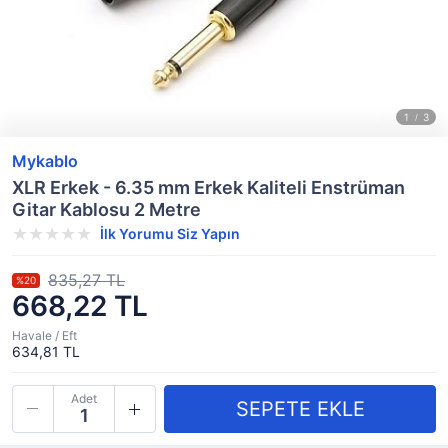
Mykablo
XLR Erkek - 6.35 mm Erkek Kaliteli Enstrüman
Gitar Kablosu 2 Metre
İlk Yorumu Siz Yapın
835,27 TL
%20
668,22 TL
Havale / Eft
634,81 TL
Adet