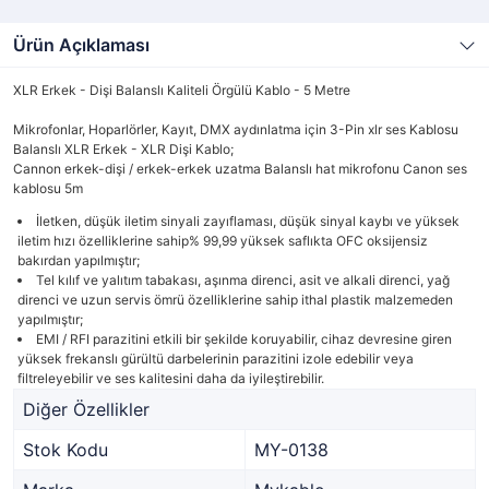
Ürün Açıklaması
XLR Erkek - Dişi Balanslı Kaliteli Örgülü Kablo - 5 Metre
Mikrofonlar, Hoparlörler, Kayıt, DMX aydınlatma için 3-Pin xlr ses Kablosu
Balanslı XLR Erkek - XLR Dişi Kablo;
Cannon erkek-dişi / erkek-erkek uzatma Balanslı hat mikrofonu Canon ses
kablosu 5m
İletken, düşük iletim sinyali zayıflaması, düşük sinyal kaybı ve yüksek
iletim hızı özelliklerine sahip% 99,99 yüksek saflıkta OFC oksijensiz
bakırdan yapılmıştır;
Tel kılıf ve yalıtım tabakası, aşınma direnci, asit ve alkali direnci, yağ
direnci ve uzun servis ömrü özelliklerine sahip ithal plastik malzemeden
yapılmıştır;
EMI / RFI parazitini etkili bir şekilde koruyabilir, cihaz devresine giren
yüksek frekanslı gürültü darbelerinin parazitini izole edebilir veya
filtreleyebilir ve ses kalitesini daha da iyileştirebilir.
Diğer Özellikler
Stok Kodu
MY-0138