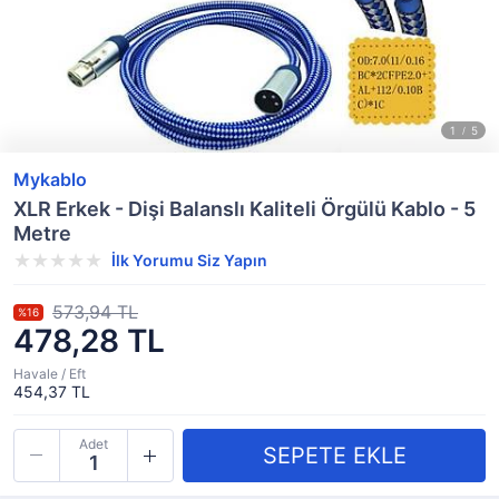
Mykablo
XLR Erkek - Dişi Balanslı Kaliteli Örgülü Kablo - 5
Metre
İlk Yorumu Siz Yapın
573,94 TL
%16
478,28 TL
Havale / Eft
454,37 TL
Adet