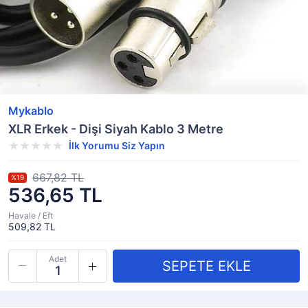
Mykablo
XLR Erkek - Dişi Siyah Kablo 3 Metre
İlk Yorumu Siz Yapın
667,82 TL
%19
536,65 TL
Havale / Eft
509,82 TL
Adet