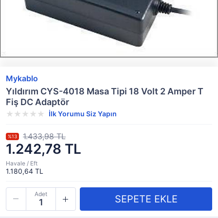
Mykablo
Yıldırım CYS-4018 Masa Tipi 18 Volt 2 Amper T
Fiş DC Adaptör
İlk Yorumu Siz Yapın
1.433,98 TL
%13
1.242,78 TL
Havale / Eft
1.180,64 TL
Adet