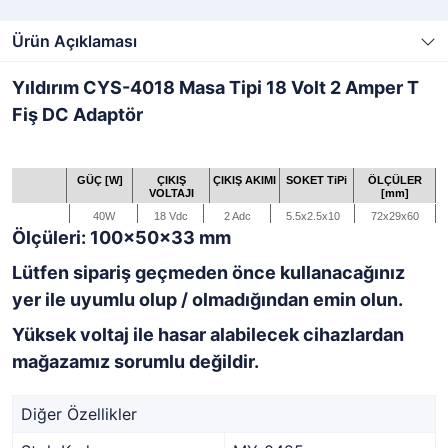
Ürün Açıklaması
Yıldırım CYS-4018 Masa Tipi 18 Volt 2 Amper T
Fiş DC Adaptör
GÜÇ [W]
ÇIKIŞ
ÇIKIŞ AKIMI
SOKET TiPi
ÖLÇÜLER
VOLTAJI
[mm]
40W
18 Vdc
2 Adc
5.5x2.5x10
72x29x60
Ölçüleri: 100x50x33 mm
Lütfen sipariş geçmeden önce kullanacağınız
yer ile uyumlu olup / olmadığından emin olun.
Yüksek voltaj ile hasar alabilecek cihazlardan
mağazamız sorumlu değildir.
Diğer Özellikler