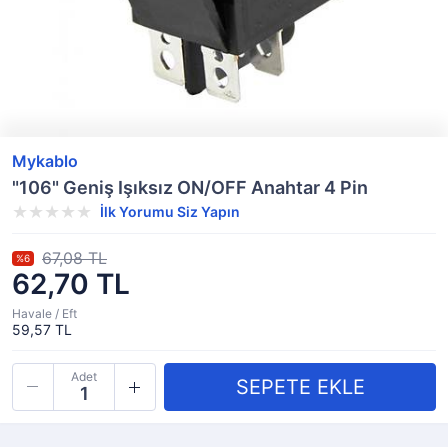
Mykablo
"106" Geniş Işıksız ON/OFF Anahtar 4 Pin
İlk Yorumu Siz Yapın
67,08 TL
%6
62,70 TL
Havale / Eft
59,57 TL
Adet