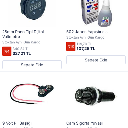
28mm Pano Tipi Dijital
502 Japon Yapıştırıcısı
Voltmetre
Stoktan Aynı Gün Kargo
Stoktan Aynı Gün Kargo
119,70 TL
%10
107,25 TL
340,84 TL
%4
327,21 TL
Sepete Ekle
Sepete Ekle
9 Volt Pil Başlığı
Cam Sigorta Yuvası