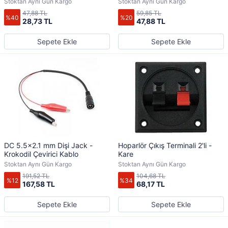
Stoktan Aynı Gün Kargo
Stoktan Aynı Gün Kargo
47,88 TL
59,85 TL
%40
%20
28,73 TL
47,88 TL
Sepete Ekle
Sepete Ekle
DC 5.5x2.1 mm Dişi Jack -
Hoparlör Çıkış Terminali 2'li -
Krokodil Çevirici Kablo
Kare
Stoktan Aynı Gün Kargo
Stoktan Aynı Gün Kargo
191,52 TL
104,68 TL
%12
%34
167,58 TL
68,17 TL
Sepete Ekle
Sepete Ekle