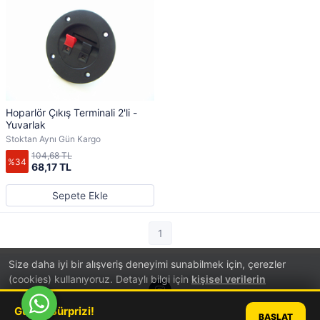
Hoparlör Çıkış Terminali 2'li -
Yuvarlak
Stoktan Aynı Gün Kargo
104,68 TL
%34
68,17 TL
Sepete Ekle
1
Size daha iyi bir alışveriş deneyimi sunabilmek için, çerezler
(cookies) kullanıyoruz. Detaylı bilgi için
kişisel verilerin
korunması
hakkında aydınlatma metnini inceleyebilirsiniz.
Günün Sürprizi!
BAŞLAT