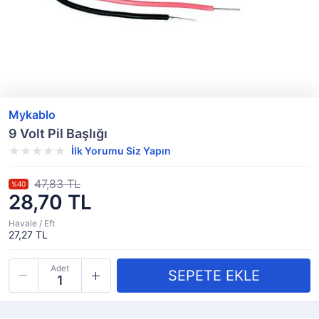
Mykablo
9 Volt Pil Başlığı
İlk Yorumu Siz Yapın
47,83 TL
%40
28,70 TL
Havale / Eft
27,27 TL
Adet