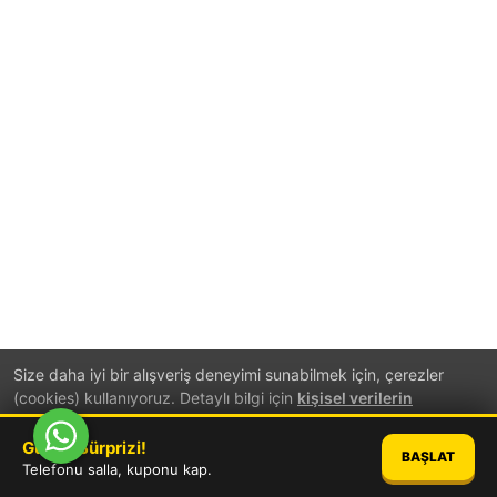
Size daha iyi bir alışveriş deneyimi sunabilmek için, çerezler
(cookies) kullanıyoruz. Detaylı bilgi için
kişisel verilerin
korunması
hakkında aydınlatma metnini inceleyebilirsiniz.
Günün Sürprizi!
BAŞLAT
TAMAM
Telefonu salla, kuponu kap.