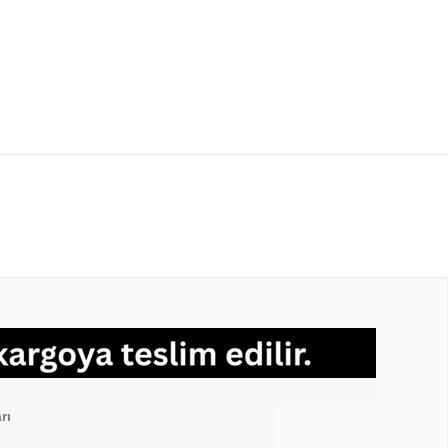
ar
Sosyal Medya
rı