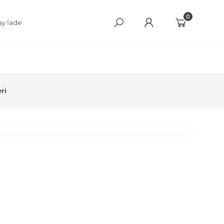
0
ay İade
ri