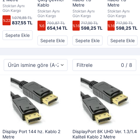
Kablo
Metre
Metre
Stoktan Aynı
Gün Kargo
Stoktan Aynı
Stoktan Aynı
Stoktan Aynı
Gün Kargo
Gün Kargo
Gün Kargo
1.076,85 TL
%22
837,55 TL
700,87 TL
717,90 TL
717,90 TL
%6
%16
%16
654,14 TL
598,25 TL
598,25 TL
Sepete Ekle
Sepete Ekle
Sepete Ekle
Sepete Ekle
Filtrele
0 / 8
Display Port 144 hz. Kablo 2
DisplayPort 8K UHD Ver. 1.3/1.4
Metre
Kaliteli Kablo 2 Metre