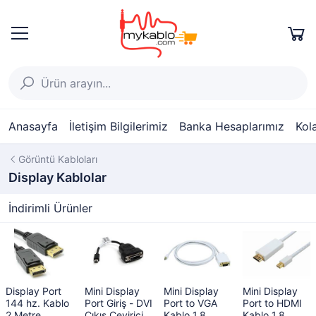
Anasayfa
İletişim Bilgilerimiz
Banka Hesaplarımız
Kol
Görüntü Kabloları
Display Kablolar
İndirimli Ürünler
Display Port
Mini Display
Mini Display
Mini Display
144 hz. Kablo
Port Giriş - DVI
Port to VGA
Port to HDMI
2 Metre
Çıkış Çevirici
Kablo 1.8
Kablo 1.8