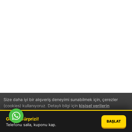
Size daha iyi bir alışveriş deneyimi sunabilmek için, çerezler
(cookies) kullanıyoruz. Detaylı bilgi için
kişisel verilerin
korunması
hakkında aydınlatma metnini inceleyebilirsiniz.
Günün Sürprizi!
BAŞLAT
TAMAM
Telefonu salla, kuponu kap.