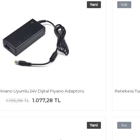
%18
lviano Uyumlu 24V Dijital Piyano Adaptörü
Retekess Tur
1.077,28 TL
1.196,98 TL
%4