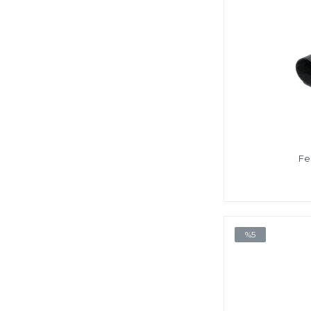
Fe
%5