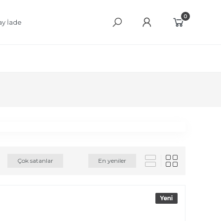
0
ay İade
Çok satanlar
En yeniler