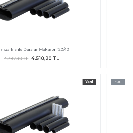
muarlı Isı ile Daralan Makaron 120/40
4.510,20 TL
4.787,90 TL
%16