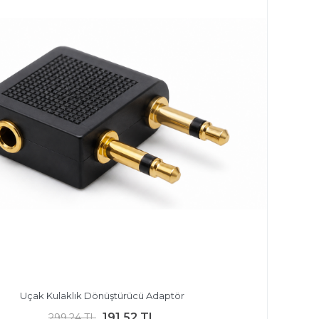
Uçak Kulaklık Dönüştürücü Adaptör
191,52 TL
299,24 TL