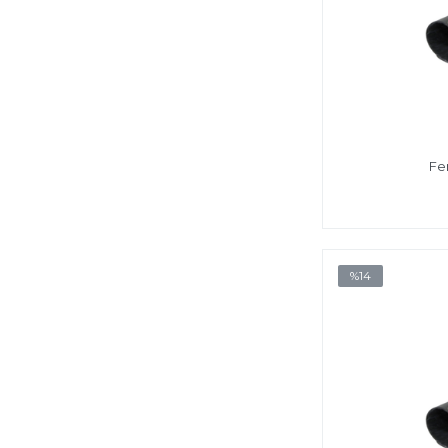
Fer
%14