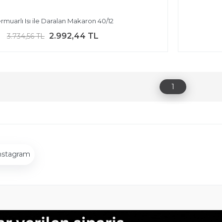
rmuarlı Isı ile Daralan Makaron 40/12
2.992,44 TL
3.734,56 TL
1
nstagram