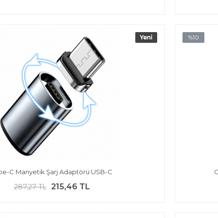
%10
pe-C Manyetik Şarj Adaptörü USB-C
C
215,46 TL
287,27 TL