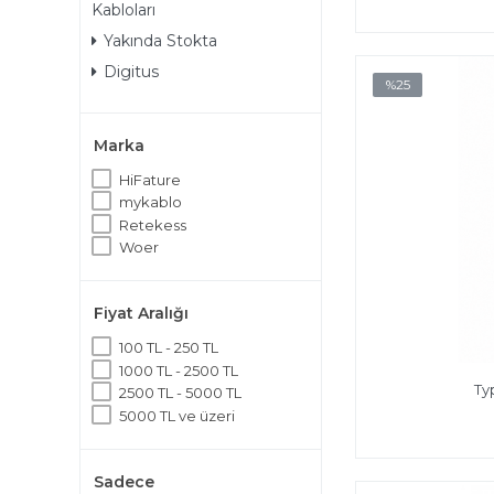
Kabloları
Yakında Stokta
Digitus
%25
Marka
HiFature
mykablo
Retekess
Woer
Fiyat Aralığı
100 TL - 250 TL
1000 TL - 2500 TL
Ty
2500 TL - 5000 TL
5000 TL ve üzeri
Sadece