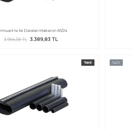
rmuarlı Isı ile Daralan Makaron 65/24
3.389,83 TL
3.964,38 TL
%20