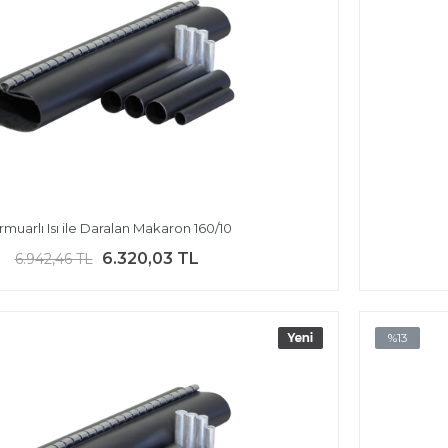
rmuarlı Isı ile Daralan Makaron 160/10
6.320,03 TL
6.942,46 TL
%13