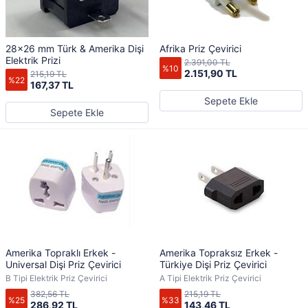
28x26 mm Türk & Amerika Dişi
Afrika Priz Çevirici
Elektrik Prizi
2.391,00 TL
%10
2.151,90 TL
215,19 TL
%22
167,37 TL
Sepete Ekle
Sepete Ekle
Amerika Topraklı Erkek -
Amerika Topraksız Erkek -
Universal Dişi Priz Çevirici
Türkiye Dişi Priz Çevirici
B Tipi Elektrik Priz Çevirici
A Tipi Elektrik Priz Çevirici
382,56 TL
215,19 TL
%25
%33
286,92 TL
143,46 TL