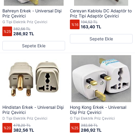
Bahreyn Erkek - Universal Dişi
Cereyan Kablolu DC Adaptör to
Priz Çevirici
Priz Tipi Adaptör Çevirici
G Tipi Elektrik Priz Çevirici
194,52 TL
%16
163,40 TL
382,56 TL
%25
286,92 TL
Sepete Ekle
Sepete Ekle
Hindistan Erkek - Universal Dişi
Hong Kong Erkek - Universal
Priz Çevirici
Dişi Priz Çevirici
D Tipi Elektrik Priz Çevirici
G Tipi Elektrik Priz Çevirici
478,20 TL
382,56 TL
%20
%25
382,56 TL
286,92 TL