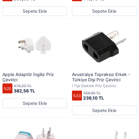
Sepete Ekle
Sepete Ekle
Apple Adaptör İngiliz Priz
Avustralya Topraksız Erkek -
Çevirici
Türkiye Dişi Priz Çevirici
478,20 TL
I Tipi Elektrik Priz Çevirici
%20
382,56 TL
358,65 TL
%33
239,10 TL
Sepete Ekle
Sepete Ekle