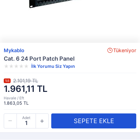
Mykablo
Tükeniyor
Cat. 6 24 Port Patch Panel
İlk Yorumu Siz Yapın
2.101,19 TL
%6
1.961,11 TL
Havale / Eft
1.863,05 TL
Adet