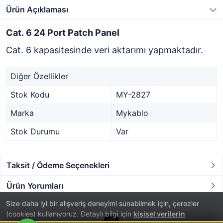
Ürün Açıklaması
Cat. 6 24 Port Patch Panel
Cat. 6 kapasitesinde veri aktarımı yapmaktadır.
Diğer Özellikler
Stok Kodu
MY-2827
Marka
Mykablo
Stok Durumu
Var
Taksit / Ödeme Seçenekleri
Ürün Yorumları
Size daha iyi bir alışveriş deneyimi sunabilmek için, çerezler
(cookies) kullanıyoruz. Detaylı bilgi için
kişisel verilerin