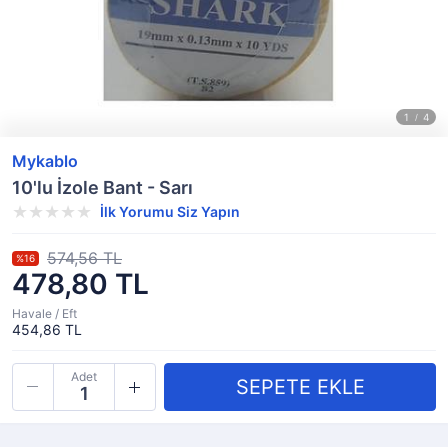
Mykablo
10'lu İzole Bant - Sarı
İlk Yorumu Siz Yapın
574,56 TL
%16
478,80 TL
Havale / Eft
454,86 TL
Adet