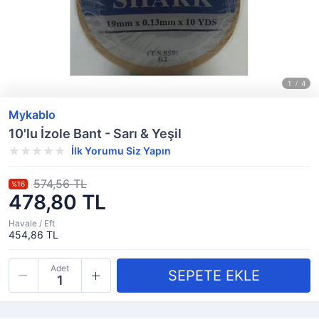
Mykablo
10'lu İzole Bant - Sarı & Yeşil
İlk Yorumu Siz Yapın
574,56 TL
%16
478,80 TL
Havale / Eft
454,86 TL
Adet