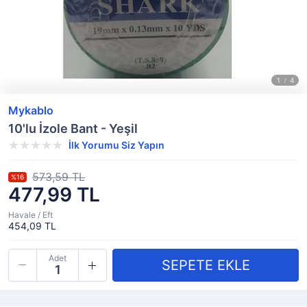
Mykablo
10'lu İzole Bant - Yeşil
İlk Yorumu Siz Yapın
573,59 TL
%16
477,99 TL
Havale / Eft
454,09 TL
Adet