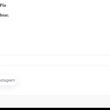
Pin
htar.
nstagram