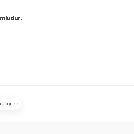
umludur.
nstagram