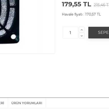
179,55 TL
215,46 
Havale fiyatı :
170,57 TL
ERI
ÜRÜN YORUMLARI