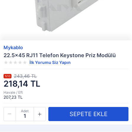
Mykablo
22.5x45 RJ11 Telefon Keystone Priz Modülü
İlk Yorumu Siz Yapın
243,46 TL
%10
218,14 TL
Havale / Eft
207,23 TL
Adet