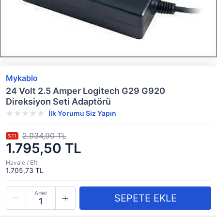
Mykablo
24 Volt 2.5 Amper Logitech G29 G920
Direksiyon Seti Adaptörü
İlk Yorumu Siz Yapın
2.034,90 TL
%11
1.795,50 TL
Havale / Eft
1.705,73 TL
Adet