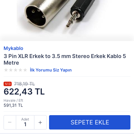
Mykablo
3 Pin XLR Erkek to 3.5 mm Stereo Erkek Kablo 5
Metre
İlk Yorumu Siz Yapın
718,19 TL
%13
622,43 TL
Havale / Eft
591,31 TL
Adet