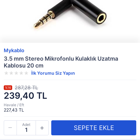
Mykablo
3.5 mm Stereo Mikrofonlu Kulaklık Uzatma
Kablosu 20 cm
İlk Yorumu Siz Yapın
287,28 TL
%16
239,40 TL
Havale / Eft
227,43 TL
Adet