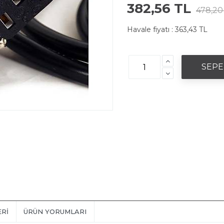
382,56 TL
478,20
Havale fiyatı :
363,43 TL
ERI
ÜRÜN YORUMLARI