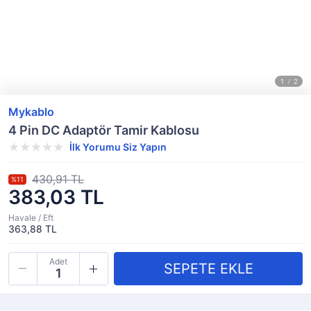
Mykablo
4 Pin DC Adaptör Tamir Kablosu
İlk Yorumu Siz Yapın
430,91 TL
%11
383,03 TL
Havale / Eft
363,88 TL
Adet