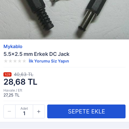
Mykablo
5.5x2.5 mm Erkek DC Jack
İlk Yorumu Siz Yapın
40,63 TL
%29
28,68 TL
Havale / Eft
27,25 TL
Adet