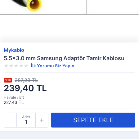
Mykablo
5.5x3.0 mm Samsung Adaptör Tamir Kablosu
İlk Yorumu Siz Yapın
287,28 TL
%16
239,40 TL
Havale / Eft
227,43 TL
Adet