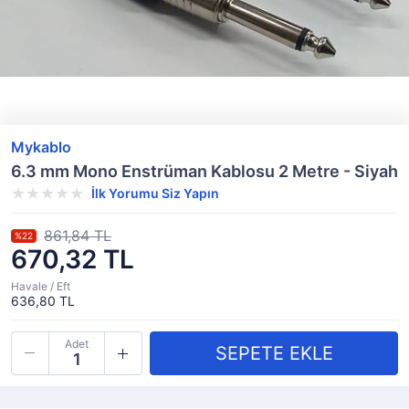
Mykablo
6.3 mm Mono Enstrüman Kablosu 2 Metre - Siyah
İlk Yorumu Siz Yapın
861,84 TL
%22
670,32 TL
Havale / Eft
636,80 TL
Adet