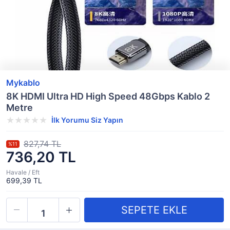
Mykablo
8K HDMI Ultra HD High Speed 48Gbps Kablo 2
Metre
İlk Yorumu Siz Yapın
827,74 TL
%11
736,20 TL
Havale / Eft
699,39 TL