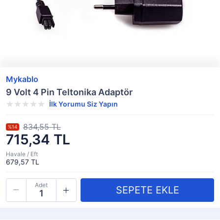
Mykablo
9 Volt 4 Pin Teltonika Adaptör
İlk Yorumu Siz Yapın
834,55 TL
%14
715,34 TL
Havale / Eft
679,57 TL
Adet