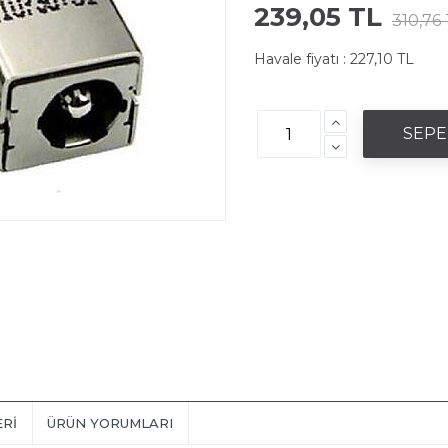
239,05 TL
310,76
Havale fiyatı :
227,10 TL
ERI
ÜRÜN YORUMLARI