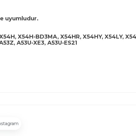
ile uyumludur.
 X54H, X54H-BD3MA, X54HR, X54HY, X54LY, X5
 A53Z, A53U-XE3, A53U-ES21
nstagram