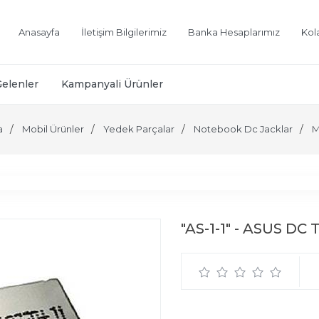
Anasayfa
İletişim Bilgilerimiz
Banka Hesaplarımız
Kol
Gelenler
Kampanyali Ürünler
a
Mobil Ürünler
Yedek Parçalar
Notebook Dc Jacklar
M
"AS-1-1" - ASUS DC 