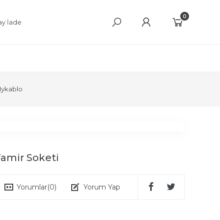
0
ay İade
ykablo
Tamir Soketi
Yorumlar
(0)
Yorum Yap