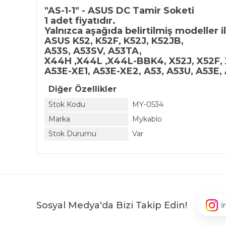
"AS-1-1" - ASUS DC Tamir Soketi
1 adet fiyatıdır.
Yalnızca aşağıda belirtilmiş modeller 
ASUS K52, K52F, K52J, K52JB,
A53S, A53SV, A53TA,
X44H ,X44L ,X44L-BBK4, X52J, X52F,
A53E-XE1, A53E-XE2, A53, A53U, A53E,
Diğer Özellikler
Stok Kodu
MY-0534
Marka
Mykablo
Stok Durumu
Var
Sosyal Medya'da Bizi Takip Edin!
İ