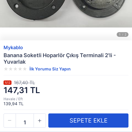
Mykablo
Banana Soketli Hoparlör Çıkış Terminali 2'li -
Yuvarlak
İlk Yorumu Siz Yapın
167,40 TL
%12
147,31 TL
Havale / Eft
139,94 TL