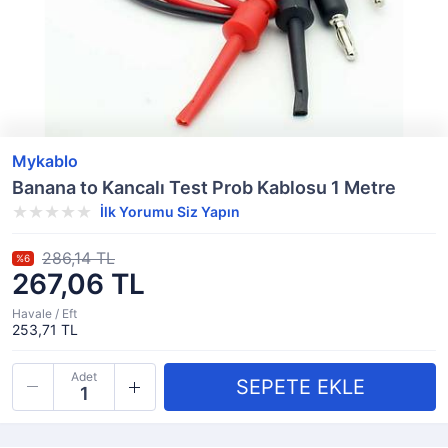
Mykablo
Banana to Kancalı Test Prob Kablosu 1 Metre
İlk Yorumu Siz Yapın
286,14 TL
%6
267,06 TL
Havale / Eft
253,71 TL
Adet