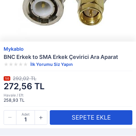
Mykablo
BNC Erkek to SMA Erkek Çevirici Ara Aparat
İlk Yorumu Siz Yapın
292,02 TL
%6
272,56 TL
Havale / Eft
258,93 TL
Adet