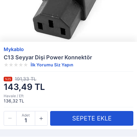
Mykablo
C13 Seyyar Dişi Power Konnektör
İlk Yorumu Siz Yapın
191,33 TL
%25
143,49 TL
Havale / Eft
136,32 TL
Adet