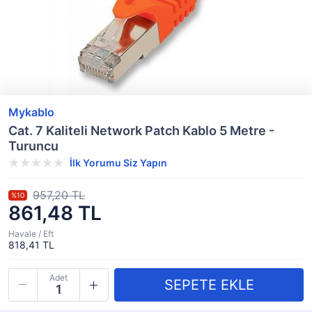
Mykablo
Cat. 7 Kaliteli Network Patch Kablo 5 Metre -
Turuncu
İlk Yorumu Siz Yapın
957,20 TL
%10
861,48 TL
Havale / Eft
818,41 TL
Adet