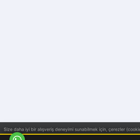
Size daha iyi bir alışveriş deneyimi sunabilmek için, çerezler (cookie
aydınlatma metnini inceleyebilirsiniz.