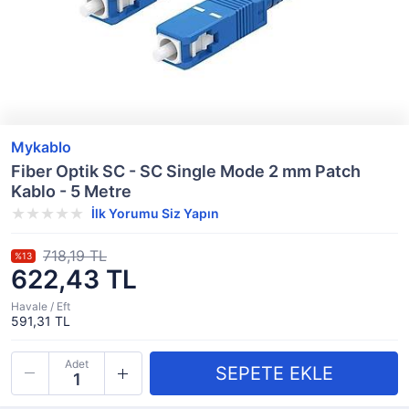
Mykablo
Fiber Optik SC - SC Single Mode 2 mm Patch
Kablo - 5 Metre
İlk Yorumu Siz Yapın
718,19 TL
%13
622,43 TL
Havale / Eft
591,31 TL
Adet