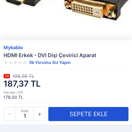
Mykablo
HDMI Erkek - DVI Dişi Çevirici Aparat
İlk Yorumu Siz Yapın
198,36 TL
%5
187,37 TL
Havale / Eft
178,00 TL
Adet