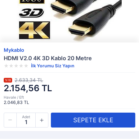
Mykablo
HDMI V2.0 4K 3D Kablo 20 Metre
İlk Yorumu Siz Yapın
2.633,34 TL
%18
2.154,56 TL
Havale / Eft
2.046,83 TL
Adet