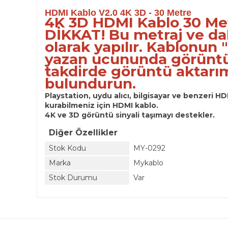
HDMI Kablo V2.0 4K 3D - 30 Metre
4K 3D HDMI Kablo 30 Me
DİKKAT! Bu metraj ve dah
olarak yapılır. Kablonun
yazan ucununda görüntün
takdirde görüntü aktarı
bulundurun.
Playstation, uydu alıcı, bilgisayar ve benzeri HDM
kurabilmeniz için HDMI kablo.
4K ve 3D görüntü sinyali taşımayı destekler.
Diğer Özellikler
Stok Kodu
MY-0292
Marka
Mykablo
Stok Durumu
Var