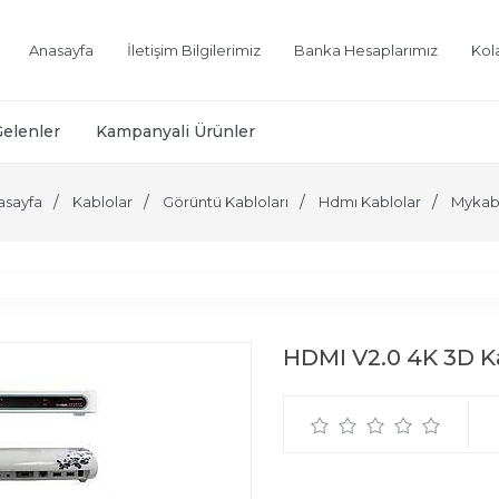
Anasayfa
İletişim Bilgilerimiz
Banka Hesaplarımız
Kol
Gelenler
Kampanyali Ürünler
asayfa
Kablolar
Görüntü Kabloları
Hdmı Kablolar
Mykab
HDMI V2.0 4K 3D K