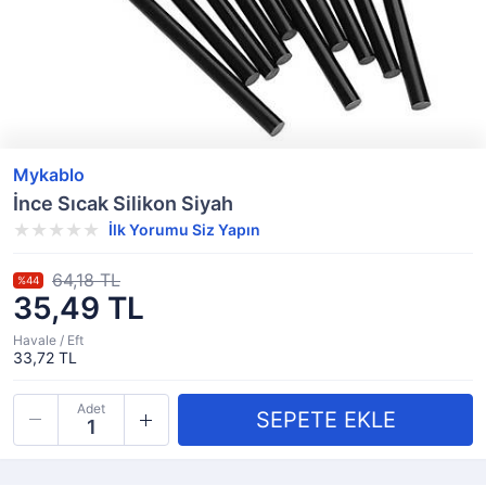
Mykablo
İnce Sıcak Silikon Siyah
İlk Yorumu Siz Yapın
64,18 TL
%44
35,49 TL
Havale / Eft
33,72 TL
Adet