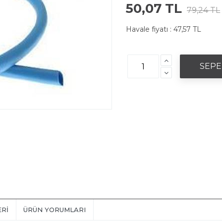
50,07 TL
79,24 TL
Havale fiyatı :
47,57 TL
ERI
ÜRÜN YORUMLARI