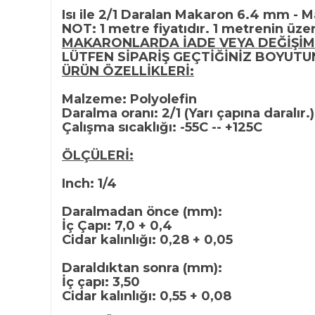
Isı ile 2/1 Daralan Makaron 6.4 mm - M
NOT: 1 metre fiyatıdır. 1 metrenin üzer
MAKARONLARDA İADE VEYA DEĞİŞİM
LÜTFEN SİPARİŞ GEÇTİĞİNİZ BOYUT
ÜRÜN ÖZELLİKLERİ:
Malzeme: Polyolefin
Daralma oranı: 2/1 (Yarı çapına daralır.)
Çalışma sıcaklığı: -55C -- +125C
ÖLÇÜLERİ:
Inch: 1/4
Daralmadan önce (mm):
İç Çapı: 7,0 + 0,4
Cidar kalınlığı: 0,28 + 0,05
Daraldıktan sonra (mm):
İç çapı: 3,50
Cidar kalınlığı: 0,55 + 0,08