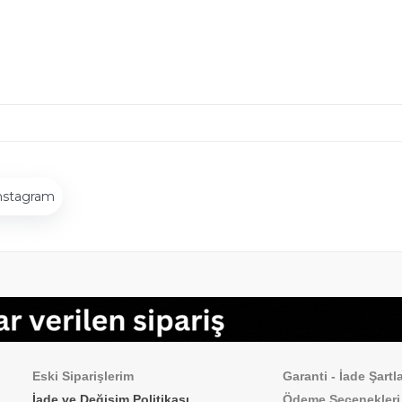
nstagram
Sipariş İşlemleri
Sık Sorulan Sorul
Eski Siparişlerim
Garanti - İade Şartla
İade ve Değişim Politikası
Ödeme
Seçenekleri