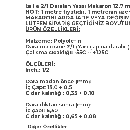
Isı ile 2/1 Daralan Yassı Makaron 12.7 
NOT: 1 metre fiyatıdır. 1 metrenin üzer
MAKARONLARDA İADE VEYA DEĞİŞİM
LÜTFEN SİPARİŞ GEÇTİĞİNİZ BOYUT
ÜRÜN ÖZELLİKLERİ:
Malzeme: Polyolefin
Daralma oranı: 2/1 (Yarı çapına daralır.)
Çalışma sıcaklığı: -55C -- +125C
ÖLÇÜLERİ:
Inch.: 1/2
Daralmadan önce (mm):
İç Çapı: 13,0 + 0,5
Cidar kalınlığı: 0,33 + 0,10
Daraldıktan sonra (mm):
İç çapı: 6,50
Cidar kalınlığı: 0,65 + 0,08
Diğer Özellikler