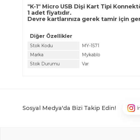
"K-1" Micro USB Dişi Kart Tipi Konnekt
1 adet fiyatıdır.
Devre kartlarınıza gerek tamir için ge
Diğer Özellikler
Stok Kodu
MY-1571
Marka
Mykablo
Stok Durumu
Var
Sosyal Medya'da Bizi Takip Edin!
İ