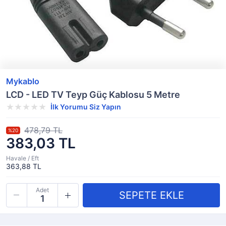
Mykablo
LCD - LED TV Teyp Güç Kablosu 5 Metre
İlk Yorumu Siz Yapın
478,79 TL
%20
383,03 TL
Havale / Eft
363,88 TL
Adet